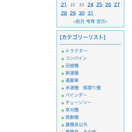
21
22
23
24
25
26
27
28
29
30
31
<前月
今月
翌月>
[カテゴリーリスト]
トラクター
コンバイン
田植機
耕運機
運搬車
米選機 籾摺り機
バインダー
チェーンソー
草刈機
発動機
農機具以外
農機具 その他