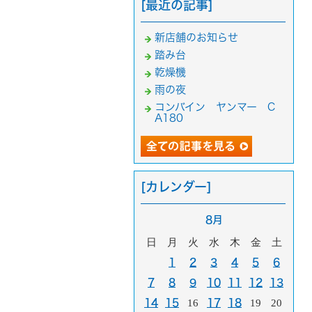
[最近の記事]
新店舗のお知らせ
踏み台
乾燥機
雨の夜
コンバイン ヤンマー C
A180
[カレンダー]
8月
日
月
火
水
木
金
土
1
2
3
4
5
6
7
8
9
10
11
12
13
14
15
16
17
18
19
20