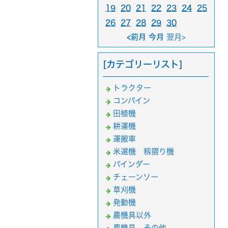
19
20
21
22
23
24
25
26
27
28
29
30
<前月 今月
翌月>
[カテゴリーリスト]
トラクター
コンバイン
田植機
耕運機
運搬車
米選機 籾摺り機
バインダー
チェーンソー
草刈機
発動機
農機具以外
農機具 その他