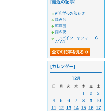
[最近の記事]
新店舗のお知らせ
踏み台
乾燥機
雨の夜
コンバイン ヤンマー C
A180
[カレンダー]
12月
日
月
火
水
木
金
土
1
2
3
4
5
6
7
8
9
10
11
12
13
14
15
16
17