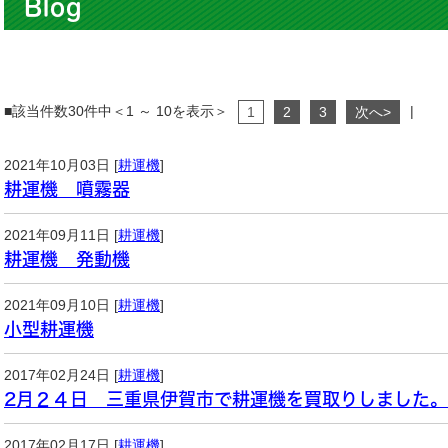
Blog
■該当件数30件中＜1 ～ 10を表示＞
|
1
2
3
次へ>
2021年10月03日 [
耕運機
]
耕運機 噴霧器
2021年09月11日 [
耕運機
]
耕運機 発動機
2021年09月10日 [
耕運機
]
小型耕運機
2017年02月24日 [
耕運機
]
2月２４日 三重県伊賀市で耕運機を買取りしました。
2017年02月17日 [
耕運機
]