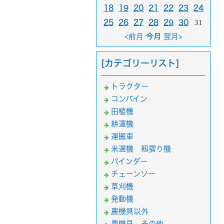
18
19
20
21
22
23
24
25
26
27
28
29
30
31
<前月
今月
翌月>
[カテゴリーリスト]
トラクター
コンバイン
田植機
耕運機
運搬車
米選機 籾摺り機
バインダー
チェーンソー
草刈機
発動機
農機具以外
農機具 その他