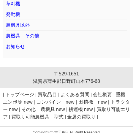
草刈機
発動機
農機具以外
農機具 その他
お知らせ
〒529-1651
滋賀県蒲生郡日野町山本776-68
|
トップページ
|
買取品目
|
よくある質問
|
会社概要
|
重機
ユンボ等 new
|
コンバイン new
|
田植機 new
|
トラクタ
ー new
|
その他 農機具 new
|
耕運機 new
|
買取り可能エリ
ア
|
買取り可能農機具 型式
|
金属の買取り
|
Copyright(C) 吉元商店 All Right Reserved.