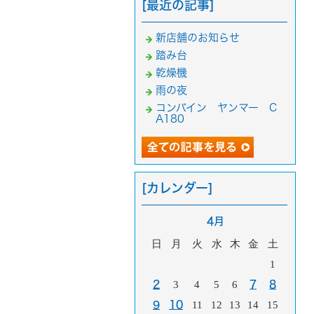
[最近の記事]
新店舗のお知らせ
踏み台
乾燥機
雨の夜
コンバイン ヤンマー C
A180
[カレンダー]
4月
日
月
火
水
木
金
土
1
2
3
4
5
6
7
8
9
10
11
12
13
14
15