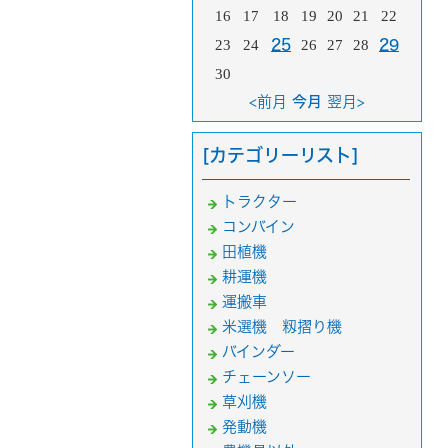
16
17
18
19
20
21
22
23
24
25
26
27
28
29
30
<前月
今月
翌月>
[カテゴリーリスト]
トラクター
コンバイン
田植機
耕運機
運搬車
米選機 籾摺り機
バインダー
チェーンソー
草刈機
発動機