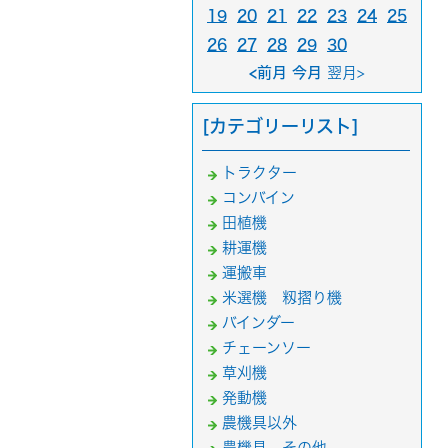
19
20
21
22
23
24
25
26
27
28
29
30
<前月 今月
翌月>
[カテゴリーリスト]
トラクター
コンバイン
田植機
耕運機
運搬車
米選機 籾摺り機
バインダー
チェーンソー
草刈機
発動機
農機具以外
農機具 その他