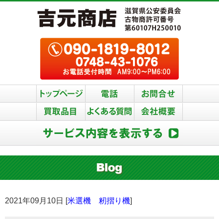
2021年09月10日 [
米選機 籾摺り機
]