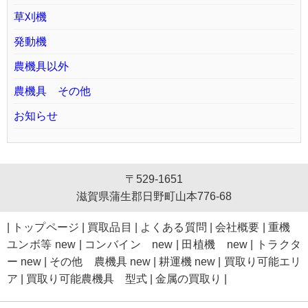
草刈機
発動機
農機具以外
農機具 その他
お知らせ
〒529-1651
滋賀県蒲生郡日野町山本776-68
|
トップページ
|
買取品目
|
よくある質問
|
会社概要
|
重機
ユンボ等 new
|
コンバイン new
|
田植機 new
|
トラクタ
ー new
|
その他 農機具 new
|
耕運機 new
|
買取り可能エリ
ア
|
買取り可能農機具 型式
|
金属の買取り
|