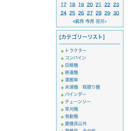
17
18
19
20
21
22
23
24
25
26
27
28
29
30
<前月 今月
翌月>
[カテゴリーリスト]
トラクター
コンバイン
田植機
耕運機
運搬車
米選機 籾摺り機
バインダー
チェーンソー
草刈機
発動機
農機具以外
農機具 その他