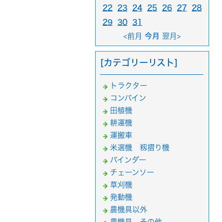
22
23
24
25
26
27
28
29
30
31
<前月
今月
翌月>
[カテゴリーリスト]
トラクター
コンバイン
田植機
耕運機
運搬車
米選機 籾摺り機
バインダー
チェーンソー
草刈機
発動機
農機具以外
農機具 その他