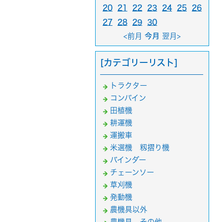
20
21
22
23
24
25
26
27
28
29
30
<前月
今月
翌月>
[カテゴリーリスト]
トラクター
コンバイン
田植機
耕運機
運搬車
米選機 籾摺り機
バインダー
チェーンソー
草刈機
発動機
農機具以外
農機具 その他