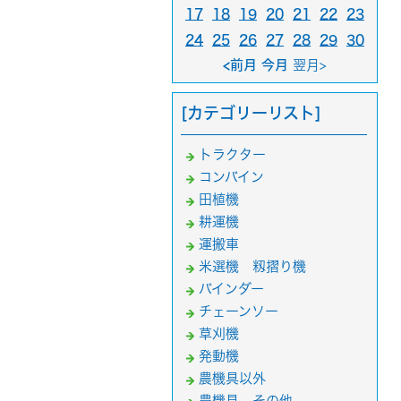
17
18
19
20
21
22
23
24
25
26
27
28
29
30
<前月 今月
翌月>
[カテゴリーリスト]
トラクター
コンバイン
田植機
耕運機
運搬車
米選機 籾摺り機
バインダー
チェーンソー
草刈機
発動機
農機具以外
農機具 その他