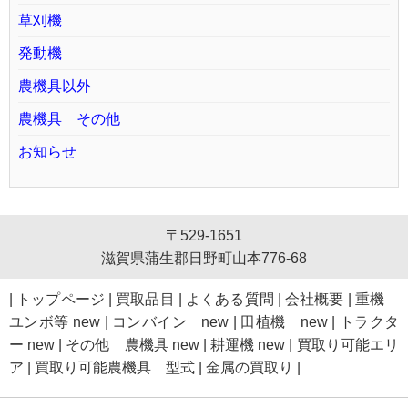
草刈機
発動機
農機具以外
農機具 その他
お知らせ
〒529-1651
滋賀県蒲生郡日野町山本776-68
|
トップページ
|
買取品目
|
よくある質問
|
会社概要
|
重機
ユンボ等 new
|
コンバイン new
|
田植機 new
|
トラクタ
ー new
|
その他 農機具 new
|
耕運機 new
|
買取り可能エリ
ア
|
買取り可能農機具 型式
|
金属の買取り
|