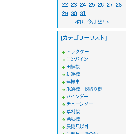
22
23
24
25
26
27
28
29
30
31
<前月
今月
翌月>
[カテゴリーリスト]
トラクター
コンバイン
田植機
耕運機
運搬車
米選機 籾摺り機
バインダー
チェーンソー
草刈機
発動機
農機具以外
農機具 その他