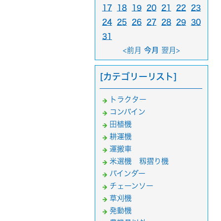
17
18
19
20
21
22
23
24
25
26
27
28
29
30
31
<前月
今月
翌月>
[カテゴリーリスト]
トラクター
コンバイン
田植機
耕運機
運搬車
米選機 籾摺り機
バインダー
チェーンソー
草刈機
発動機