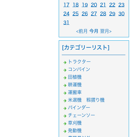
17
18
19
20
21
22
23
24
25
26
27
28
29
30
31
<前月
今月
翌月>
[カテゴリーリスト]
トラクター
コンバイン
田植機
耕運機
運搬車
米選機 籾摺り機
バインダー
チェーンソー
草刈機
発動機