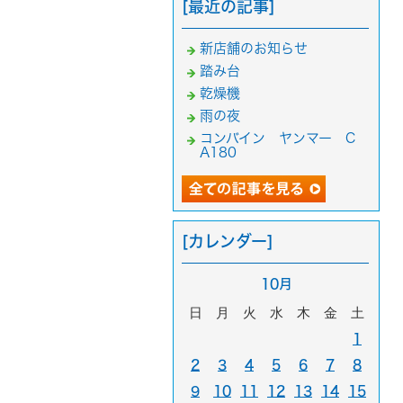
[最近の記事]
新店舗のお知らせ
踏み台
乾燥機
雨の夜
コンバイン ヤンマー C
A180
[カレンダー]
10月
日
月
火
水
木
金
土
1
2
3
4
5
6
7
8
9
10
11
12
13
14
15