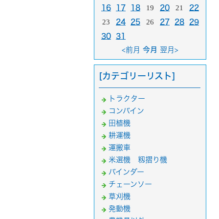
16
17
18
19
20
21
22
23
24
25
26
27
28
29
30
31
<前月
今月
翌月>
[カテゴリーリスト]
トラクター
コンバイン
田植機
耕運機
運搬車
米選機 籾摺り機
バインダー
チェーンソー
草刈機
発動機