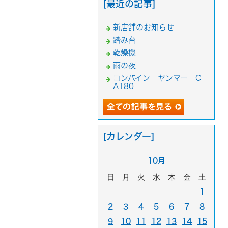
[最近の記事]
新店舗のお知らせ
踏み台
乾燥機
雨の夜
コンバイン ヤンマー C
A180
[カレンダー]
10月
日
月
火
水
木
金
土
1
2
3
4
5
6
7
8
9
10
11
12
13
14
15