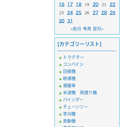
16
17
18
19
20
21
22
23
24
25
26
27
28
29
30
31
<前月
今月
翌月>
[カテゴリーリスト]
トラクター
コンバイン
田植機
耕運機
運搬車
米選機 籾摺り機
バインダー
チェーンソー
草刈機
発動機